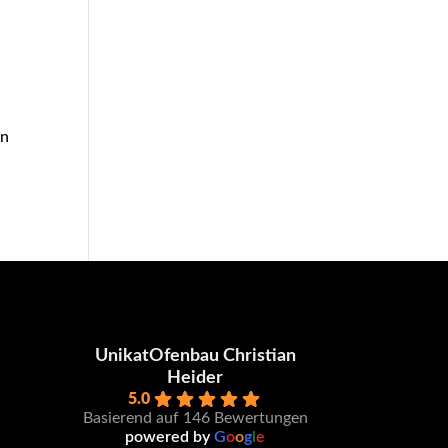
in
UnikatOfenbau Christian
Heider
5.0
Basierend auf 146 Bewertungen
powered by
G
o
o
g
l
e