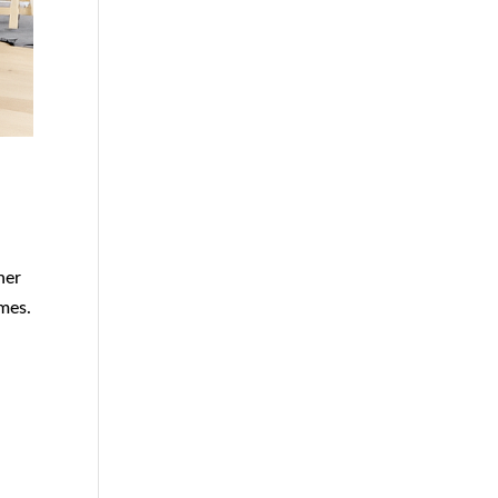
ner
umes.