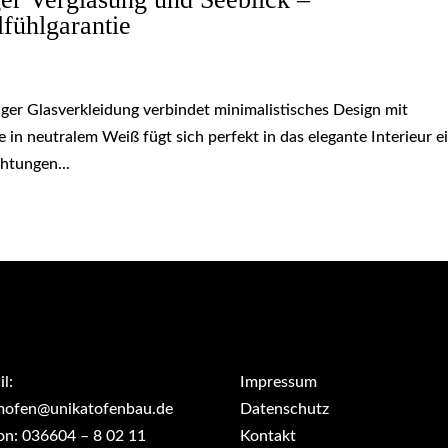
lfühlgarantie
ger Glasverkleidung verbindet minimalistisches Design mit
 in neutralem Weiß fügt sich perfekt in das elegante Interieur e
chtungen...
l:
Impressum
mofen@unikatofenbau.de
Datenschutz
on: 036604 – 8 02 11
Kontakt