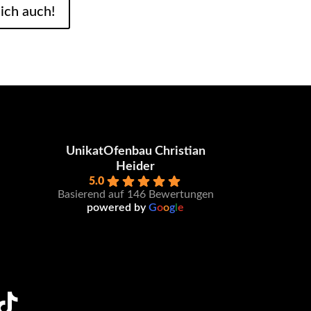
 ich auch!
UnikatOfenbau Christian
Heider
5.0
Basierend auf 146 Bewertungen
powered by
G
o
o
g
l
e
