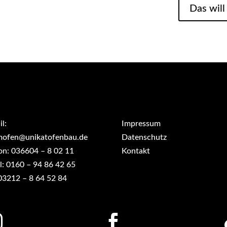
Das will
l:
Impressum
mofen@unikatofenbau.de
Datenschutz
on: 036604 – 8 02 11
Kontakt
l: 0160 – 94 86 42 65
03212 – 8 64 52 84

